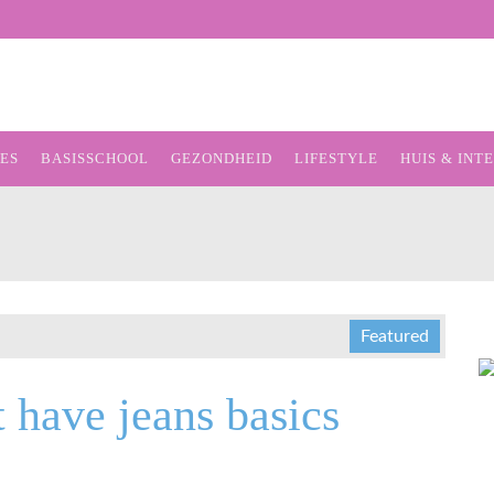
ES
BASISSCHOOL
GEZONDHEID
LIFESTYLE
HUIS & INT
OPVOEDING & ONTWIKKELING
Featured
 have jeans basics