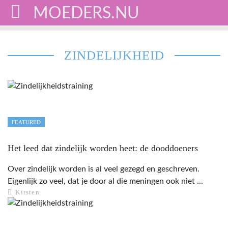
MOEDERS.NU
Main Menu
ZINDELIJKHEID
ZWANGERSCHAP
BABY
PEUTER/DREUMES
FEATURED
BASISSCHOOL
Het leed dat zindelijk worden heet: de dooddoeners
GEZONDHEID
Over zindelijk worden is al veel gezegd en geschreven.
LIFESTYLE
Eigenlijk zo veel, dat je door al die meningen ook niet ...
Kirsten
HUIS & INTERIEUR
RELATIE