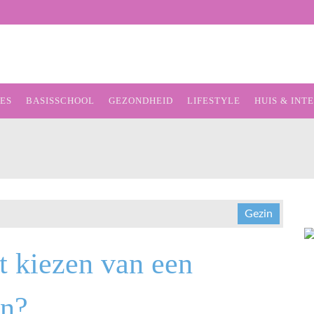
ES
BASISSCHOOL
GEZONDHEID
LIFESTYLE
HUIS & INT
OPVOEDING & ONTWIKKELING
Gezin
et kiezen van een
in?