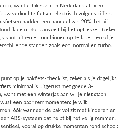
k ook, want e-bikes zijn in Nederland al jaren
euw verkochte fietsen elektrisch volgens cijfers
tadsfietsen hadden een aandeel van 20%. Let bij
uurlijk de motor aanvoelt bij het optrekken (zeker
lijk kunt uitnemen om binnen op te laden, en of je
rschillende standen zoals eco, normal en turbo.
punt op je bakfiets-checklist, zeker als je dagelijks
fiets minimaal is uitgerust met goede 3-
n, want met een winterjas aan wil je niet staan
ewust een paar remmomenten: je wilt
men, óók wanneer de bak vol zit met kinderen en
 een ABS-systeem dat helpt bij het veilig remmen.
essentieel, vooral op drukke momenten rond school;