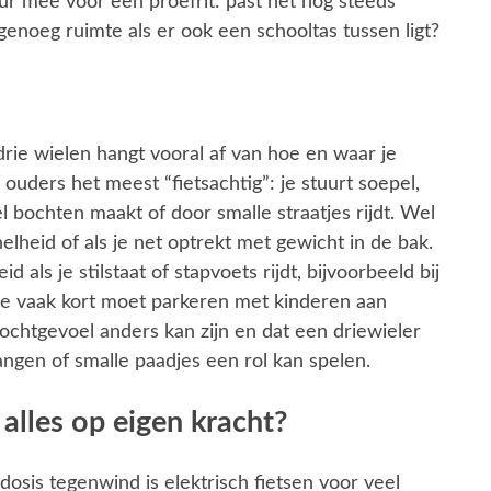
eur mee voor een proefrit: past het nog steeds
genoeg ruimte als er ook een schooltas tussen ligt?
rie wielen hangt vooral af van hoe en waar je
 ouders het meest “fietsachtig”: je stuurt soepel,
el bochten maakt of door smalle straatjes rijdt. Wel
nelheid of als je net optrekt met gewicht in de bak.
d als je stilstaat of stapvoets rijdt, bijvoorbeeld bij
 je vaak kort moet parkeren met kinderen aan
chtgevoel anders kan zijn en dat een driewieler
angen of smalle paadjes een rol kan spelen.
alles op eigen kracht?
osis tegenwind is elektrisch fietsen voor veel