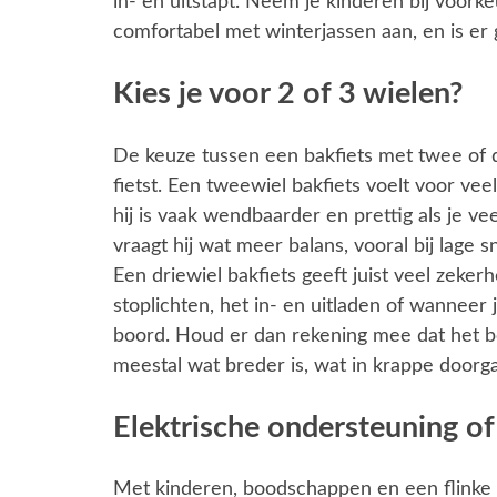
in- en uitstapt. Neem je kinderen bij voork
comfortabel met winterjassen aan, en is er 
Kies je voor 2 of 3 wielen?
De keuze tussen een bakfiets met twee of d
fietst. Een tweewiel bakfiets voelt voor veel
hij is vaak wendbaarder en prettig als je ve
vraagt hij wat meer balans, vooral bij lage s
Een driewiel bakfiets geeft juist veel zekerhei
stoplichten, het in- en uitladen of wanneer
boord. Houd er dan rekening mee dat het bo
meestal wat breder is, wat in krappe doorg
Elektrische ondersteuning of 
Met kinderen, boodschappen en een flinke d